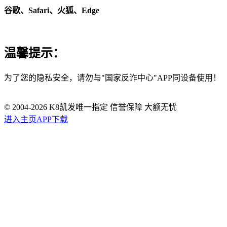
谷歌、Safari、火狐、Edge
温馨提示：
为了您的隐私安全，请勿与"国家反诈中心"APP同设备使用！
© 2004-
2026
K8凯发唯一指定 信誉保障 大额无忧
进入主页
APP下载